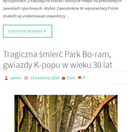
dyscyplinach, z nadzieją na sukces i zdobycie miejsc na prestiżowych
zawodach sportowych. Wybór Zawodników W reprezentacji Polski
znaleźli się utalentowani zawodnicy …
CONTINUE READING
Tragiczna śmierć Park Bo-ram,
gwiazdy K-popu w wieku 30 lat
0
admin
18 kwietnia 2024
Dom