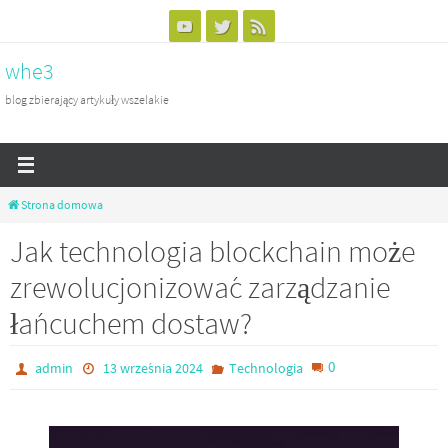
Przejdź
do
whe3
treści
blog zbierający artykuły wszelakie
Strona domowa
Jak technologia blockchain może
zrewolucjonizować zarządzanie
łańcuchem dostaw?
0
admin
13 września 2024
Technologia