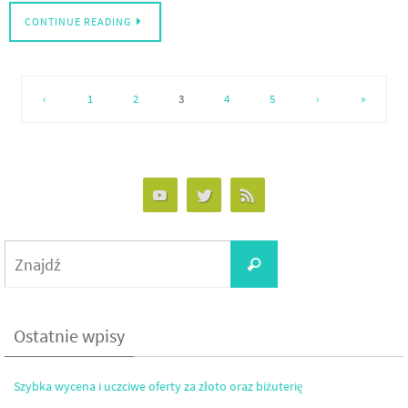
CONTINUE READING
‹
1
2
3
4
5
›
»
Search
Znajdź
for:
Ostatnie wpisy
Szybka wycena i uczciwe oferty za złoto oraz biżuterię