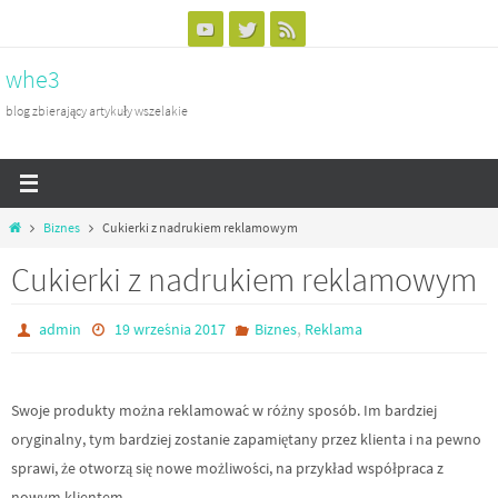
Przejdź
do
whe3
treści
blog zbierający artykuły wszelakie
Home
Biznes
Cukierki z nadrukiem reklamowym
Cukierki z nadrukiem reklamowym
,
admin
19 września 2017
Biznes
Reklama
Swoje produkty można reklamować w różny sposób. Im bardziej
oryginalny, tym bardziej zostanie zapamiętany przez klienta i na pewno
sprawi, że otworzą się nowe możliwości, na przykład współpraca z
nowym klientem.