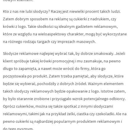
Kto z nas nie lubi słodyczy? Raczej jest niewielki procent takich ludzi.
Zatem dobrym sposobem na reklamę są cukierki z nadrukiem, czy
krówki z logo. Takie słodkości są idealnym gadżetem reklamowym,
które ze względu na wieloaspektowy charakter, mogą być wykorzystane
na różnego rodzaju targach czy imprezach masowych.
Słodycze reklamowe najlepiej wybrać tak, by dobrze smakowały. Jeżeli
klient spróbuje takiej krówki promocyjnej i mu zasmakuje, na pewno
długo to zapamięta, a nawet może wrócić do firmy, która go
poczęstowała po produkt. Zatem trzeba pamiętać, aby słodycze, które
będzie się wybierać, pochodziły z dobrych źródeł. Ważnym elementem
takich słodyczy reklamowych będzie opakowanie z logo. Istotne zatem,
by było starannie zrobione i przyciągało wzrok potencjalnego odbiorcy.
Oprócz cukierków, można się także spotkać z innymi słodyczami
reklamowymi, takimi jak na przykład żelki, ciastka czy czekoladki. Ale na
pewno cukierki są najbardziej popularnym produktem reklamowym i
do tego pysznym.