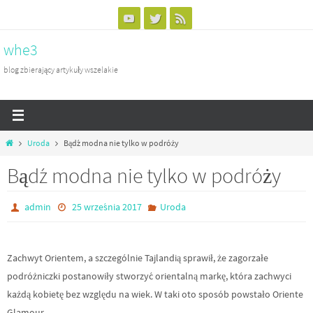
Przejdź
do
whe3
treści
blog zbierający artykuły wszelakie
Home
Uroda
Bądź modna nie tylko w podróży
Bądź modna nie tylko w podróży
admin
25 września 2017
Uroda
Zachwyt Orientem, a szczególnie Tajlandią sprawił, że zagorzałe
podróżniczki postanowiły stworzyć orientalną markę, która zachwyci
każdą kobietę bez względu na wiek. W taki oto sposób powstało Oriente
Glamour.