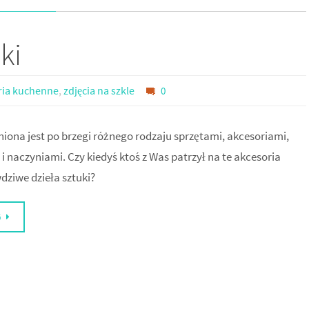
ki
ria kuchenne
,
zdjęcia na szkle
0
iona jest po brzegi różnego rodzaju sprzętami, akcesoriami,
 i naczyniami. Czy kiedyś ktoś z Was patrzył na te akcesoria
dziwe dzieła sztuki?
G