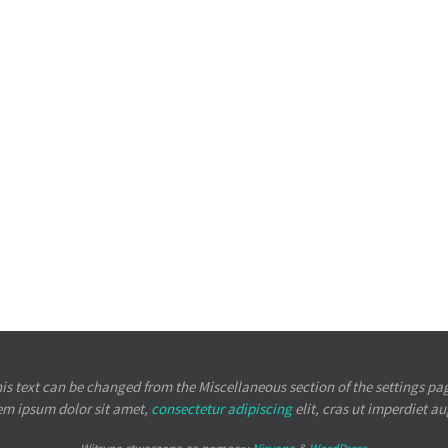
is text can be changed from the Miscellaneous section of the settings pa
em ipsum
dolor sit amet,
consectetur adipiscing
elit, cras ut imperdiet a