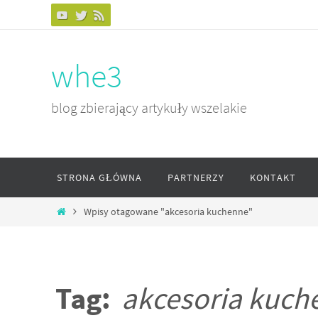
Przejdź
do
treści
whe3
blog zbierający artykuły wszelakie
Przejdź
STRONA GŁÓWNA
PARTNERZY
KONTAKT
do
treści
Home
Wpisy otagowane "akcesoria kuchenne"
Tag:
akcesoria kuch