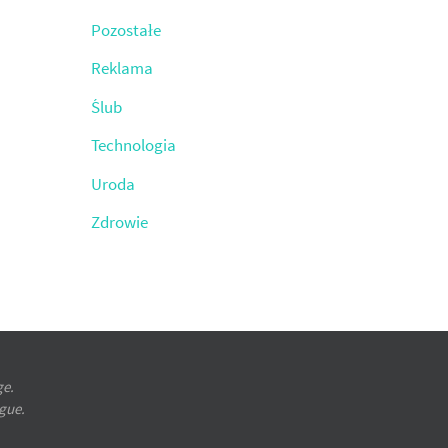
Pozostałe
Reklama
Ślub
Technologia
Uroda
Zdrowie
ge.
ugue.