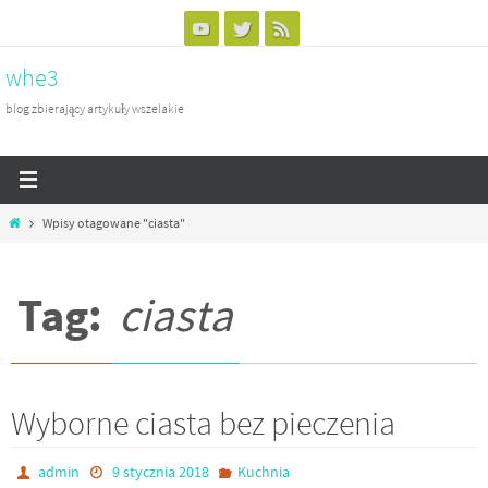
Przejdź
do
whe3
treści
blog zbierający artykuły wszelakie
Home
Wpisy otagowane "ciasta"
Tag:
ciasta
Wyborne ciasta bez pieczenia
admin
9 stycznia 2018
Kuchnia