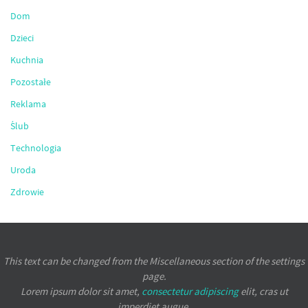
Dom
Dzieci
Kuchnia
Pozostałe
Reklama
Ślub
Technologia
Uroda
Zdrowie
This text can be changed from the Miscellaneous section of the settings
page.
Lorem ipsum
dolor sit amet,
consectetur adipiscing
elit, cras ut
imperdiet augue.